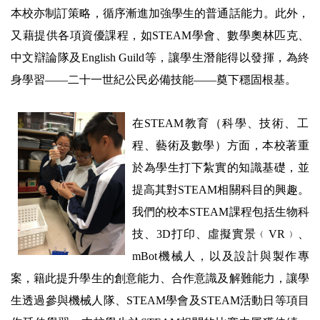
本校亦制訂策略，循序漸進加強學生的普通話能力。此外，
又藉提供各項資優課程，如STEAM學會、數學奧林匹克、
中文辯論隊及English Guild等，讓學生潛能得以發揮，為終
身學習——二十一世紀公民必備技能——奠下穩固根基。
在STEAM教育（科學、技術、工
程、藝術及數學）方面，本校著重
於為學生打下紮實的知識基礎，並
提高其對STEAM相關科目的興趣。
我們的校本STEAM課程包括生物科
技、3D打印、虛擬實景﹙VR﹚、
mBot機械人，以及設計與製作專
案，籍此提升學生的創意能力、合作意識及解難能力，讓學
生透過參與機械人隊、STEAM學會及STEAM活動日等項目