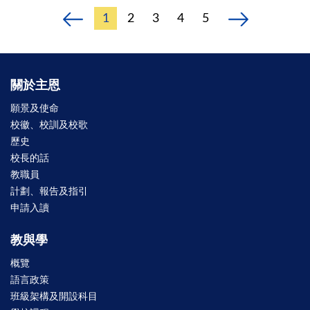
1
2
3
4
5
關於主恩
願景及使命
校徽、校訓及校歌
歷史
校長的話
教職員
計劃、報告及指引
申請入讀
教與學
概覽
語言政策
班級架構及開設科目