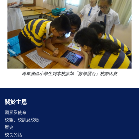
將軍澳區小學生到本校參加「數學擂台」校際比賽
關於主恩
願景及使命
校徽、校訓及校歌
歷史
校長的話