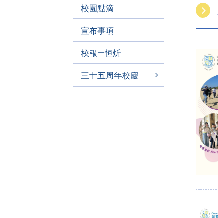
校園點滴
宣布事項
校報—恒炘
三十五周年校慶