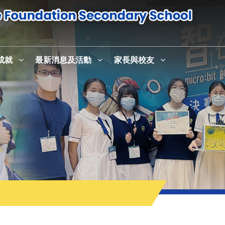
成就
最新消息及活動
家長與校友
感恩崇拜暨校史室及英語活動中心English+啟用儀式