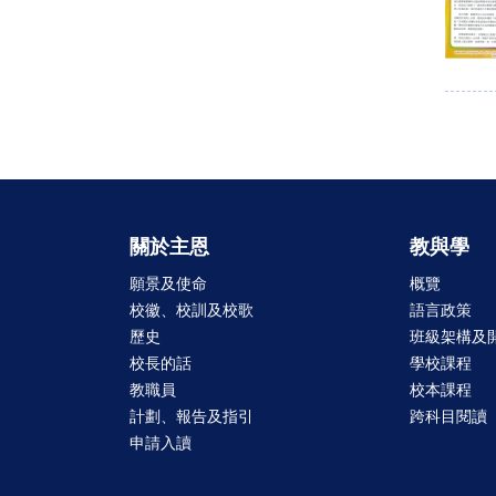
關於主恩
教與學
願景及使命
概覽
校徽、校訓及校歌
語言政策
歷史
班級架構及
校長的話
學校課程
教職員
校本課程
計劃、報告及指引
跨科目閱讀
申請入讀