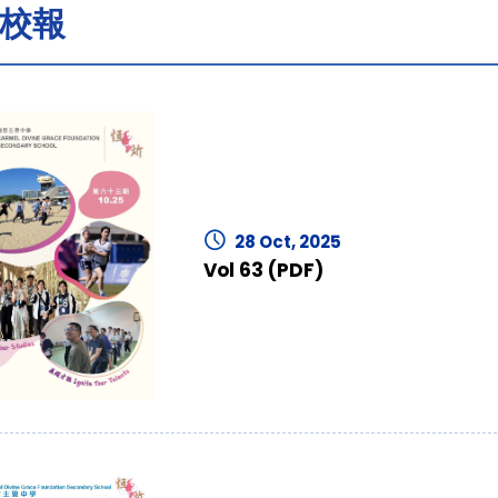
校報
28 Oct, 2025
Vol 63 (PDF)