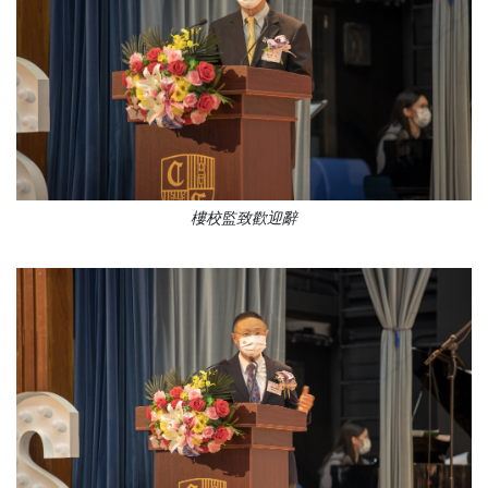
樓校監致歡迎辭