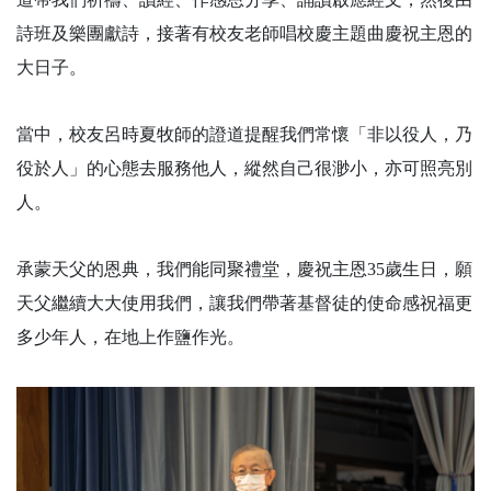
詩班及樂團獻詩，接著有校友老師唱校慶主題曲慶祝主恩的
大日子。
當中，校友呂時夏牧師的證道提醒我們常懷「非以役人，乃
役於人」的心態去服務他人，縱然自己很渺小，亦可照亮別
人。
承蒙天父的恩典，我們能同聚禮堂，慶祝主恩35歲生日，願
天父繼續大大使用我們，讓我們帶著基督徒的使命感祝福更
多少年人，在地上作鹽作光。