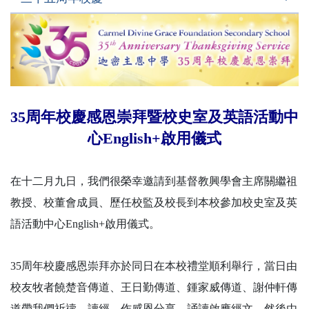
35周年校慶感恩崇拜暨校史室及英語活動中
心English+啟用儀式
在十二月九日，我們很榮幸邀請到基督教興學會主席關繼祖
教授、校董會成員、歷任校監及校長到本校參加校史室及英
語活動中心English+啟用儀式。
35周年校慶感恩崇拜亦於同日在本校禮堂順利舉行，當日由
校友牧者饒楚音傳道、王日勤傳道、鍾家威傳道、謝仲軒傳
道帶我們祈禱、讀經、作感恩分享、誦讀啟應經文，然後由