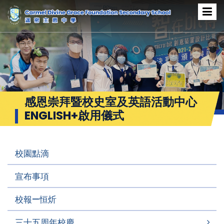
感恩崇拜暨校史室及英語活動中心
ENGLISH+啟用儀式
校園點滴
宣布事項
校報—恒炘
三十五周年校慶