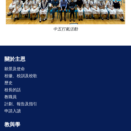
中五打氣活動
關於主恩
願景及使命
校徽、校訓及校歌
歷史
校長的話
教職員
計劃、報告及指引
申請入讀
教與學