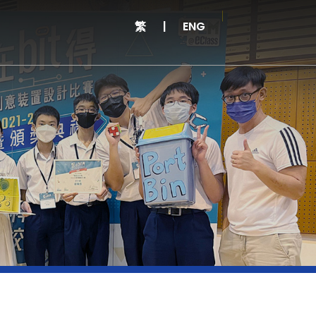
繁
|
ENG