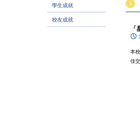
學生成就
校友成就
「
本
佳