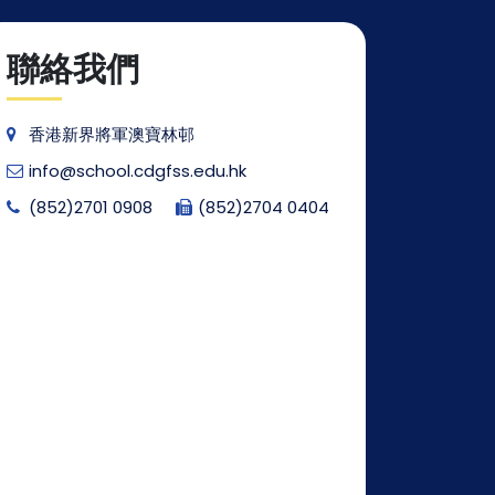
聯絡我們
香港新界將軍澳寶林邨
info@school.cdgfss.edu.hk
(852)2701 0908
(852)2704 0404