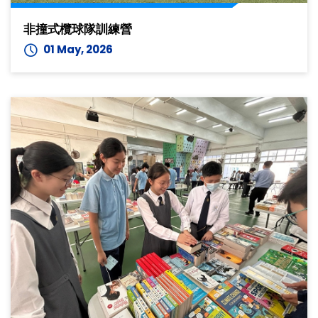
非撞式欖球隊訓練營
01 May, 2026