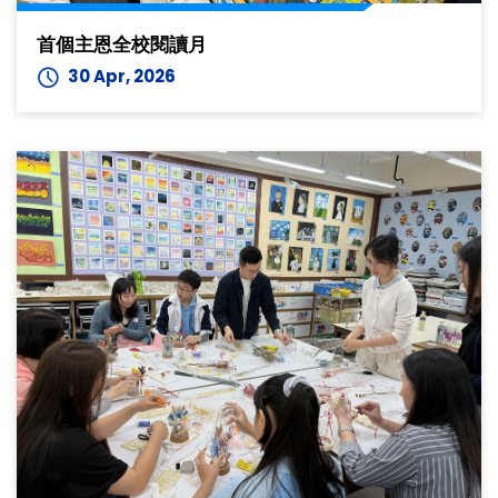
首個主恩全校閱讀月
30 Apr, 2026