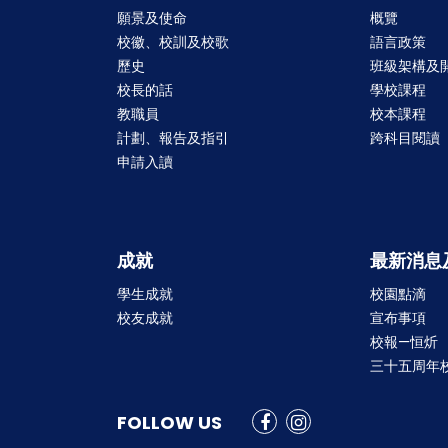
願景及使命
概覽
校徽、校訓及校歌
語言政策
歷史
班級架構及
校長的話
學校課程
教職員
校本課程
計劃、報告及指引
跨科目閱讀
申請入讀
成就
最新消息
學生成就
校園點滴
校友成就
宣布事項
校報—恒炘
三十五周年
FOLLOW US