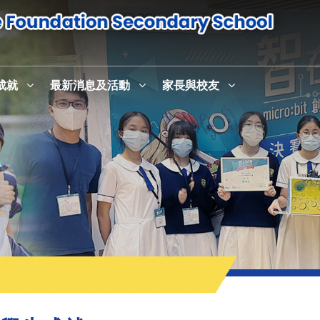
成就
最新消息及活動
家長與校友
感恩崇拜暨校史室及英語活動中心English+啟用儀式