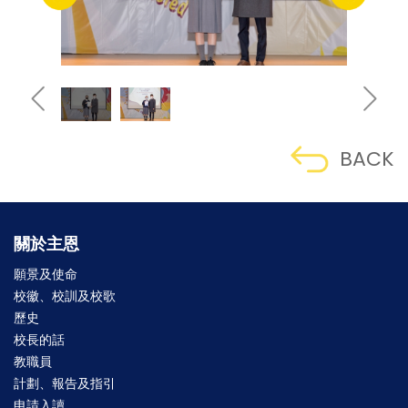
BACK
關於主恩
願景及使命
校徽、校訓及校歌
歷史
校長的話
教職員
計劃、報告及指引
申請入讀