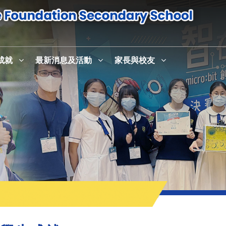
成就
最新消息及活動
家長與校友
感恩崇拜暨校史室及英語活動中心English+啟用儀式