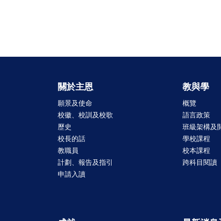
關於主恩
教與學
願景及使命
概覽
校徽、校訓及校歌
語言政策
歷史
班級架構及
校長的話
學校課程
教職員
校本課程
計劃、報告及指引
跨科目閱讀
申請入讀