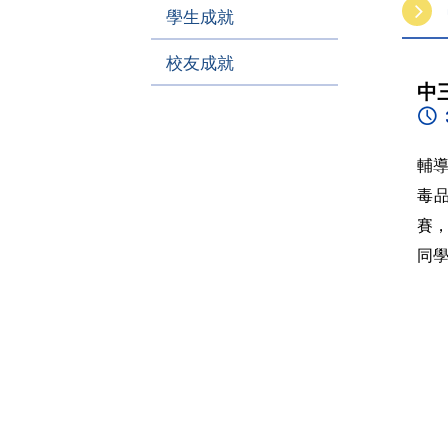
學生成就
校友成就
中
輔
毒
賽
同