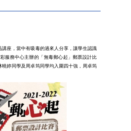
品講座，當中有吸毒的過來人分享，讓學生認識
青彩服務中心主辦的「無毒郵心起」郵票設計比
林曉婷同學及周卓筠同學均入圍四十強，周卓筠