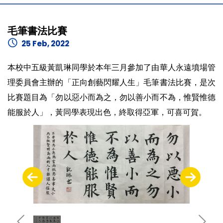
毛筆書法比賽
25 Feb, 2022
本校中五級黃凱琳同學於本年三月參加了由華人永遠墳場管
理委員會主辦的「正向創藝閃耀人生」毛筆書法比賽，是次
比賽題目為「勿以惡小而為之，勿以善小而不為，惟賢惟德
能服於人」，黃同學表現出色，終取得亞軍，可喜可賀。