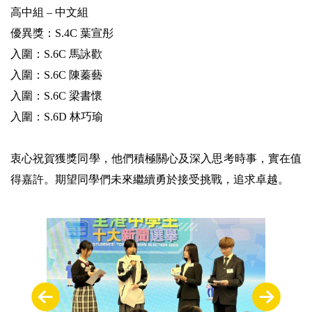
高中組 – 中文組
優異獎：S.4C 葉宣彤
入圍：S.6C 馬詠歡
入圍：S.6C 陳蓁藝
入圍：S.6C 梁書懷
入圍：S.6D 林巧瑜
衷心祝賀獲獎同學，他們積極關心及深入思考時事，實在值
得嘉許。期望同學們未來繼續勇於接受挑戰，追求卓越。