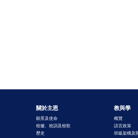
關於主恩
教與學
願景及使命
概覽
校徽、校訓及校歌
語言政策
歷史
班級架構及