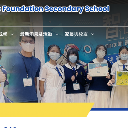
成就
最新消息及活動
家長與校友
感恩崇拜暨校史室及英語活動中心English+啟用儀式