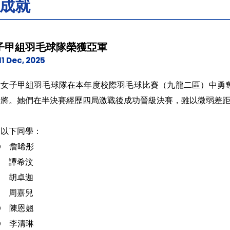
成就
子甲組羽毛球隊榮獲亞軍
11 Dec, 2025
校女子甲組羽毛球隊在本年度校際羽毛球比賽（九龍二區）中勇
斬將。她們在半決賽經歷四局激戰後成功晉級決賽，雖以微弱差
賀以下同學：
2D 詹晞彤
5B 譚希汶
5B 胡卓迦
5C 周嘉兒
5D 陳恩翹
5D 李清琳