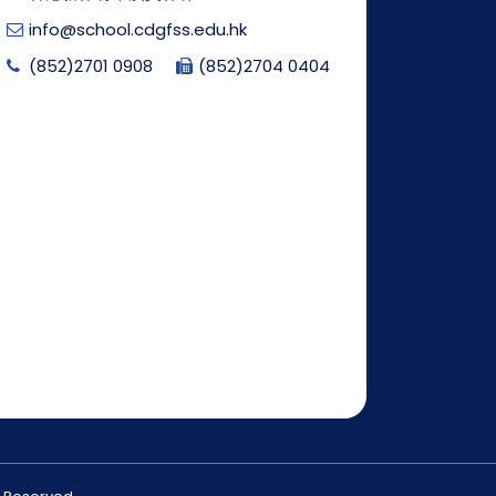
info@school.cdgfss.edu.hk
(852)2701 0908
(852)2704 0404