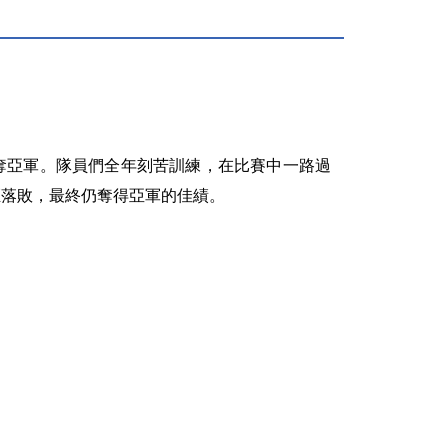
奪亞軍。隊員們全年刻苦訓練，在比賽中一路過
距落敗，最終仍奪得亞軍的佳績。