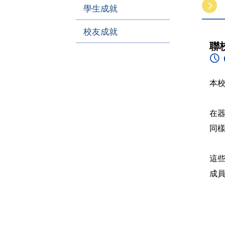
學生成就
校友成就
聯
本校
在
同
這
成