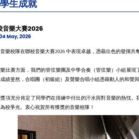
學生成就
校音樂大賽2026
04 May, 2026
音樂校隊在聯校音樂大賽2026 中表現卓越，憑藉出色的發揮共
器樂比賽方面，我們的管弦樂團及中學合奏（管弦樂）小組展現
樣成績斐然，合唱團（初級組）及聲樂合唱小組憑藉動人的和聲
些獎項充分肯定了同學們在排練中付出的汗水與對音樂的熱忱。
員為校爭光。衷心祝賀所有獲獎的音樂校隊！