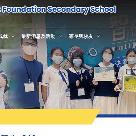
成就
最新消息及活動
家長與校友
感恩崇拜暨校史室及英語活動中心English+啟用儀式