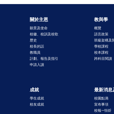
關於主恩
教與學
願景及使命
概覽
校徽、校訓及校歌
語言政策
歷史
班級架構及
校長的話
學校課程
教職員
校本課程
計劃、報告及指引
跨科目閱讀
申請入讀
成就
最新消息
學生成就
校園點滴
校友成就
宣布事項
校報—恒炘