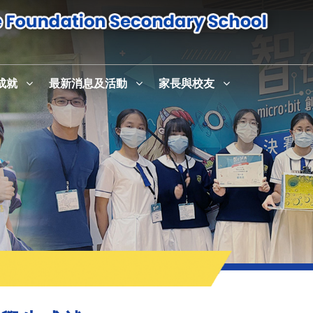
成就
最新消息及活動
家長與校友
感恩崇拜暨校史室及英語活動中心English+啟用儀式