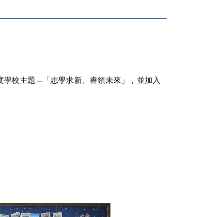
學校主題 --「志學求新、睿領未來」，並加入