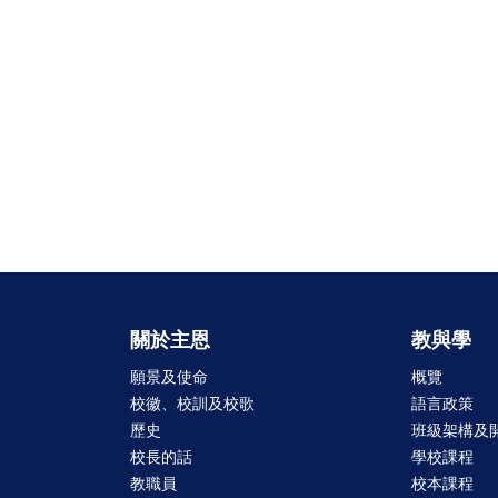
關於主恩
教與學
願景及使命
概覽
校徽、校訓及校歌
語言政策
歷史
班級架構及
校長的話
學校課程
教職員
校本課程