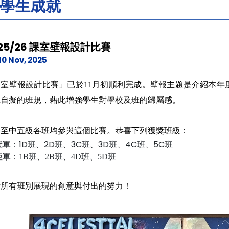
學生成就
25/26 課室壁報設計比賽
10 Nov, 2025
室壁報設計比賽」已於11月初順利完成。壁報主題是介紹本年度
班自擬的班規，藉此增強學生對學校及班的歸屬感。
一至中五級各班均參與這個比賽。恭喜下列獲獎班級：
冠軍：1D班、2D班、3C班、3D班、4C班、5C班
亞軍：1B班、2B班、4D班、5D班
謝所有班別展現的創意與付出的努力！