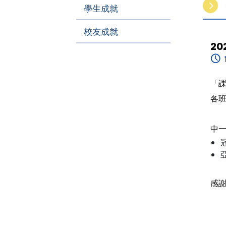
學生成就
校友成就
20
「課
各
中
感