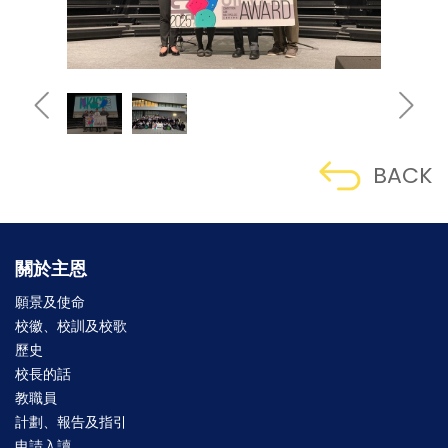
BACK
關於主恩
願景及使命
校徽、校訓及校歌
歷史
校長的話
教職員
計劃、報告及指引
申請入讀