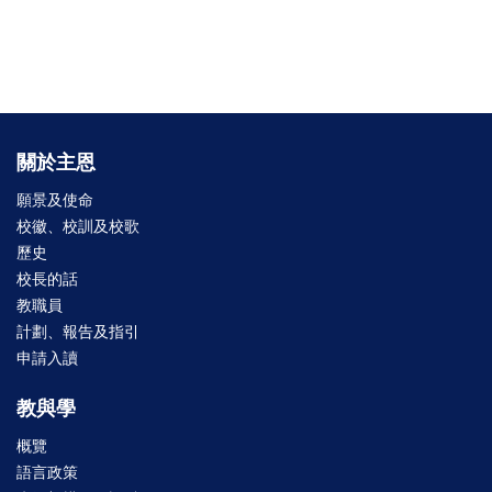
朱同學獲邀參與6月28日於灣仔舉行的開幕典禮。我們深願
共融店能實踐其企業願景，致力服務本地社群。
關於主恩
願景及使命
校徽、校訓及校歌
歷史
校長的話
教職員
計劃、報告及指引
申請入讀
教與學
概覽
語言政策